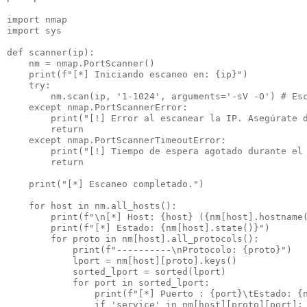
import nmap

import sys

def scanner(ip):

    nm = nmap.PortScanner()

    print(f"[*] Iniciando escaneo en: {ip}")

    try:

        nm.scan(ip, '1-1024', arguments='-sV -O') # Esc
    except nmap.PortScannerError:

        print("[!] Error al escanear la IP. Asegúrate d
        return

    except nmap.PortScannerTimeoutError:

        print("[!] Tiempo de espera agotado durante el 
        return

    print("[*] Escaneo completado.")

    for host in nm.all_hosts():

        print(f"\n[*] Host: {host} ({nm[host].hostname(
        print(f"[*] Estado: {nm[host].state()}")

        for proto in nm[host].all_protocols():

            print(f"----------\nProtocolo: {proto}")

            lport = nm[host][proto].keys()

            sorted_lport = sorted(lport)

            for port in sorted_lport:

                print(f"[*] Puerto : {port}\tEstado: {n
                if 'service' in nm[host][proto][port]:
