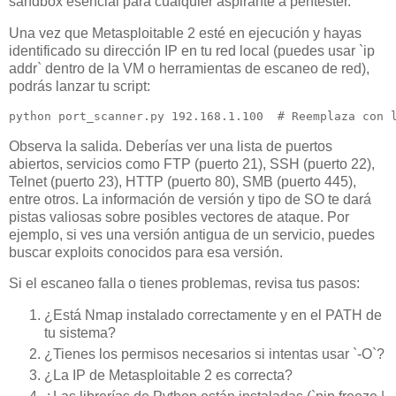
sandbox esencial para cualquier aspirante a pentester.
Una vez que Metasploitable 2 esté en ejecución y hayas
identificado su dirección IP en tu red local (puedes usar `ip
addr` dentro de la VM o herramientas de escaneo de red),
podrás lanzar tu script:
python port_scanner.py 192.168.1.100  # Reemplaza con 
Observa la salida. Deberías ver una lista de puertos
abiertos, servicios como FTP (puerto 21), SSH (puerto 22),
Telnet (puerto 23), HTTP (puerto 80), SMB (puerto 445),
entre otros. La información de versión y tipo de SO te dará
pistas valiosas sobre posibles vectores de ataque. Por
ejemplo, si ves una versión antigua de un servicio, puedes
buscar exploits conocidos para esa versión.
Si el escaneo falla o tienes problemas, revisa tus pasos:
¿Está Nmap instalado correctamente y en el PATH de
tu sistema?
¿Tienes los permisos necesarios si intentas usar `-O`?
¿La IP de Metasploitable 2 es correcta?