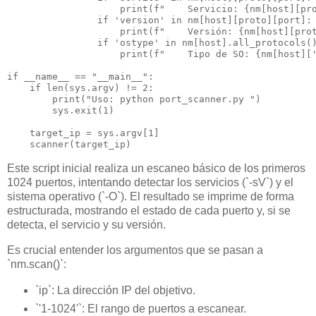
                    print(f"    Servicio: {nm[host][pro
                if 'version' in nm[host][proto][port]:

                    print(f"    Versión: {nm[host][prot
                if 'ostype' in nm[host].all_protocols()
                    print(f"    Tipo de SO: {nm[host]['
if __name__ == "__main__":

    if len(sys.argv) != 2:

        print("Uso: python port_scanner.py 
")

        sys.exit(1)

    target_ip = sys.argv[1]

Este script inicial realiza un escaneo básico de los primeros
1024 puertos, intentando detectar los servicios (`-sV`) y el
sistema operativo (`-O`). El resultado se imprime de forma
estructurada, mostrando el estado de cada puerto y, si se
detecta, el servicio y su versión.
Es crucial entender los argumentos que se pasan a
`nm.scan()`:
`ip`: La dirección IP del objetivo.
`'1-1024'`: El rango de puertos a escanear.