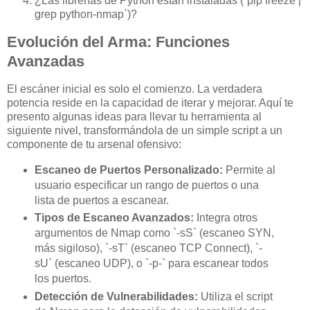
¿Las librerías de Python están instaladas (`pip freeze |
grep python-nmap`)?
Evolución del Arma: Funciones
Avanzadas
El escáner inicial es solo el comienzo. La verdadera
potencia reside en la capacidad de iterar y mejorar. Aquí te
presento algunas ideas para llevar tu herramienta al
siguiente nivel, transformándola de un simple script a un
componente de tu arsenal ofensivo:
Escaneo de Puertos Personalizado:
Permite al
usuario especificar un rango de puertos o una
lista de puertos a escanear.
Tipos de Escaneo Avanzados:
Integra otros
argumentos de Nmap como `-sS` (escaneo SYN,
más sigiloso), `-sT` (escaneo TCP Connect), `-
sU` (escaneo UDP), o `-p-` para escanear todos
los puertos.
Detección de Vulnerabilidades:
Utiliza el script