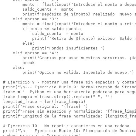
        monto = float(input("Introduce el monto a depos
        saldo_cuenta += monto

        print(f"Depósito de ${monto} realizado. Nuevo s
    elif opcion == '3':

        monto = float(input("Introduce el monto a retir
        if monto <= saldo_cuenta:

            saldo_cuenta -= monto

            print(f"Retiro de ${monto} exitoso. Saldo r
        else:

            print("Fondos insuficientes.")

    elif opcion == '4':

        print("Gracias por usar nuestros servicios. ¡Ha
        break

    else:

        print("Opción no válida. Inténtalo de nuevo.")

# Ejercicio 9 - Mostrar una frase sin espacios y contar
print("\n--- Ejercicio Bucle 9: Normalización de String
frase = "  Python es una herramienta poderosa para segu
frase_limpia = frase.strip().replace(" ", "")

longitud_frase = len(frase_limpia)

print(f"Frase original: '{frase}'")

print(f"Frase sin espacios y normalizada: '{frase_limpi
print(f"Longitud de la frase normalizada: {longitud_fra
# Ejercicio 10 - No repetir caracteres en una cadena

print("\n--- Ejercicio Bucle 10: Eliminación de Duplica
cadena_original = "programacion"
