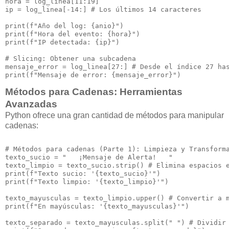
hora = log_linea[11:19]

ip = log_linea[-14:] # Los últimos 14 caracteres

print(f"Año del log: {anio}")

print(f"Hora del evento: {hora}")

print(f"IP detectada: {ip}")

# Slicing: Obtener una subcadena

mensaje_error = log_linea[27:] # Desde el índice 27 has
Métodos para Cadenas: Herramientas
Avanzadas
Python ofrece una gran cantidad de métodos para manipular
cadenas:
# Métodos para cadenas (Parte 1): Limpieza y Transforma
texto_sucio = "   ¡Mensaje de Alerta!   "

texto_limpio = texto_sucio.strip() # Elimina espacios e
print(f"Texto sucio: '{texto_sucio}'")

print(f"Texto limpio: '{texto_limpio}'")

texto_mayusculas = texto_limpio.upper() # Convertir a m
print(f"En mayúsculas: '{texto_mayusculas}'")

texto_separado = texto_mayusculas.split(" ") # Dividir 