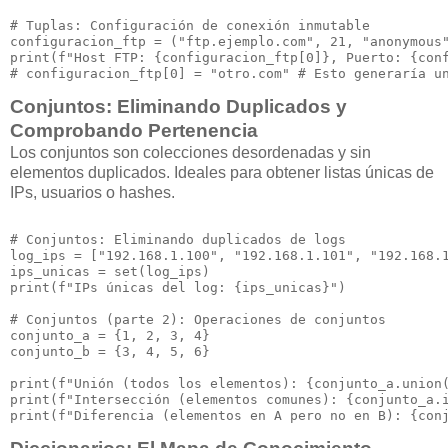
# Tuplas: Configuración de conexión inmutable

configuracion_ftp = ("ftp.ejemplo.com", 21, "anonymous"
print(f"Host FTP: {configuracion_ftp[0]}, Puerto: {conf
Conjuntos: Eliminando Duplicados y
Comprobando Pertenencia
Los conjuntos son colecciones desordenadas y sin
elementos duplicados. Ideales para obtener listas únicas de
IPs, usuarios o hashes.
# Conjuntos: Eliminando duplicados de logs

log_ips = ["192.168.1.100", "192.168.1.101", "192.168.1
ips_unicas = set(log_ips)

print(f"IPs únicas del log: {ips_unicas}")

# Conjuntos (parte 2): Operaciones de conjuntos

conjunto_a = {1, 2, 3, 4}

conjunto_b = {3, 4, 5, 6}

print(f"Unión (todos los elementos): {conjunto_a.union(
print(f"Intersección (elementos comunes): {conjunto_a.i