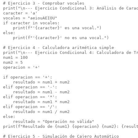
# Ejercicio 3 - Comprobar vocales

print("\n--- Ejercicio Condicional 3: Análisis de Carac
caracter = 'a'

vocales = "aeiouAEIOU"

if caracter in vocales:

    print(f"'{caracter}' es una vocal.")

else:

    print(f"'{caracter}' no es una vocal.")

# Ejercicio 4 - Calculadora aritmética simple

print("\n--- Ejercicio Condicional 4: Calculadora de Tr
num1 = 100

num2 = 5

operacion = '+'

if operacion == '+':

    resultado = num1 + num2

elif operacion == '-':

    resultado = num1 - num2

elif operacion == '*':

    resultado = num1 * num2

elif operacion == '/':

    resultado = num1 / num2

else:

    resultado = "Operación no válida"

print(f"Resultado de {num1} {operacion} {num2}: {result
# Ejercicio 5 - Simulación de Cajero Automático
