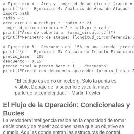
# Ejercicio 4 - Área y longitud de un círculo (radio = 
print("\n--- Ejercicio 4: Análisis de Área de Ataque --
import math

radio = 5

area_circulo = math.pi * (radio ** 2)

longitud_circunferencia = 2 * math.pi * radio

print(f"Área de cobertura: {area_circulo:.2f}")

print(f"Perímetro de ataque: {longitud_circunferencia:.
# Ejercicio 5 - Descuento del 15% en una tienda (precio
print("\n--- Ejercicio 5: Cálculo de Impacto Financiero
precio_base = 100

descuento = 0.15

precio_final = precio_base * (1 - descuento)

"El código es como un iceberg. Solo la punta es
visible. Debajo de la superficie yace la mayor
parte de la complejidad." - Martin Fowler
El Flujo de la Operación: Condicionales y
Bucles
La verdadera inteligencia reside en la capacidad de tomar
decisiones y de repetir acciones hasta que un objetivo se
cumpla. Aquí es donde entran las estructuras de control.