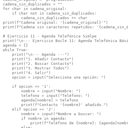
cadena_sin_duplicados = ""

for char in cadena_original:

    if char not in cadena_sin_duplicados:

        cadena_sin_duplicados += char

print(f"Cadena original: '{cadena_original}'")

print(f"Cadena sin caracteres repetidos: '{cadena_sin_d
# Ejercicio 11 - Agenda Telefónica Simlpe

print("\n--- Ejercicio Bucle 11: Agenda Telefónica Bási
agenda = {}

while True:

    print("\n--- Agenda ---")

    print("1. Añadir Contacto")

    print("2. Buscar Contacto")

    print("3. Mostrar Todos")

    print("4. Salir")

    opcion = input("Selecciona una opción: ")

    if opcion == '1':

        nombre = input("Nombre: ")

        telefono = input("Teléfono: ")

        agenda[nombre] = telefono

        print(f"Contacto '{nombre}' añadido.")

    elif opcion == '2':

        nombre = input("Nombre a buscar: ")

        if nombre in agenda:

            print(f"Teléfono de {nombre}: {agenda[nombr
        else:
