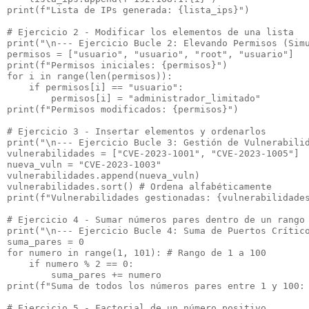
print(f"Lista de IPs generada: {lista_ips}")

# Ejercicio 2 - Modificar los elementos de una lista

print("\n--- Ejercicio Bucle 2: Elevando Permisos (Simu
permisos = ["usuario", "usuario", "root", "usuario"]

print(f"Permisos iniciales: {permisos}")

for i in range(len(permisos)):

    if permisos[i] == "usuario":

        permisos[i] = "administrador_limitado"

print(f"Permisos modificados: {permisos}")

# Ejercicio 3 - Insertar elementos y ordenarlos

print("\n--- Ejercicio Bucle 3: Gestión de Vulnerabilid
vulnerabilidades = ["CVE-2023-1001", "CVE-2023-1005"]

nueva_vuln = "CVE-2023-1003"

vulnerabilidades.append(nueva_vuln)

vulnerabilidades.sort() # Ordena alfabéticamente

print(f"Vulnerabilidades gestionadas: {vulnerabilidades
# Ejercicio 4 - Sumar números pares dentro de un rango

print("\n--- Ejercicio Bucle 4: Suma de Puertos Crítico
suma_pares = 0

for numero in range(1, 101): # Rango de 1 a 100

    if numero % 2 == 0:

        suma_pares += numero

print(f"Suma de todos los números pares entre 1 y 100: 
# Ejercicio 5 - Factorial de un número positivo
