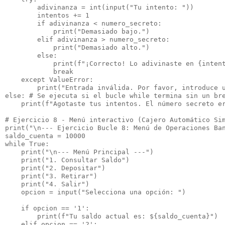
        adivinanza = int(input("Tu intento: "))

        intentos += 1

        if adivinanza < numero_secreto:

            print("Demasiado bajo.")

        elif adivinanza > numero_secreto:

            print("Demasiado alto.")

        else:

            print(f"¡Correcto! Lo adivinaste en {intent
            break

    except ValueError:

        print("Entrada inválida. Por favor, introduce u
else: # Se ejecuta si el bucle while termina sin un bre
    print(f"Agotaste tus intentos. El número secreto er
# Ejercicio 8 - Menú interactivo (Cajero Automático Sim
print("\n--- Ejercicio Bucle 8: Menú de Operaciones Ban
saldo_cuenta = 10000

while True:

    print("\n--- Menú Principal ---")

    print("1. Consultar Saldo")

    print("2. Depositar")

    print("3. Retirar")

    print("4. Salir")

    opcion = input("Selecciona una opción: ")

    if opcion == '1':

        print(f"Tu saldo actual es: ${saldo_cuenta}")

    elif opcion == '2':
