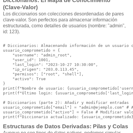
Diccionarios: El Mapa de Conocimiento
(Clave-Valor)
Los diccionarios son colecciones desordenadas de pares
clave-valor. Son perfectos para almacenar información
estructurada, como detalles de usuarios (nombre: "admin",
id: 123).
# Diccionarios: Almacenando información de un usuario c
usuario_comprometido = {

    "username": "admin_root",

    "user_id": 1001,

    "last_login": "2023-10-27 10:30:00",

    "ip_origen": "203.0.113.45",

    "permisos": ["root", "shell"],

    "activo": True

}

print(f"Nombre de usuario: {usuario_comprometido['usern
print(f"Último login: {usuario_comprometido['last_login
# Diccionarios (parte 2): Añadir y modificar entradas

usuario_comprometido["email"] = "admin@ejemplo.com" # A
usuario_comprometido["activo"] = False # Modificar valo
Estructuras de Datos Derivadas: Pilas y Colas
Aunque no son tipos de datos nativos, podemos simular