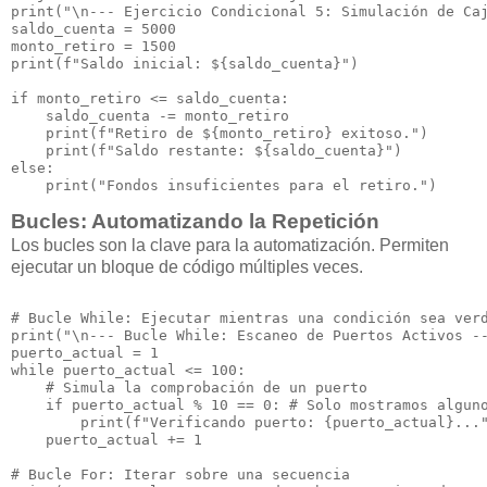
print("\n--- Ejercicio Condicional 5: Simulación de Caj
saldo_cuenta = 5000

monto_retiro = 1500

print(f"Saldo inicial: ${saldo_cuenta}")

if monto_retiro <= saldo_cuenta:

    saldo_cuenta -= monto_retiro

    print(f"Retiro de ${monto_retiro} exitoso.")

    print(f"Saldo restante: ${saldo_cuenta}")

else:

Bucles: Automatizando la Repetición
Los bucles son la clave para la automatización. Permiten
ejecutar un bloque de código múltiples veces.
# Bucle While: Ejecutar mientras una condición sea verd
print("\n--- Bucle While: Escaneo de Puertos Activos --
puerto_actual = 1

while puerto_actual <= 100:

    # Simula la comprobación de un puerto

    if puerto_actual % 10 == 0: # Solo mostramos alguno
        print(f"Verificando puerto: {puerto_actual}..."
    puerto_actual += 1

# Bucle For: Iterar sobre una secuencia
