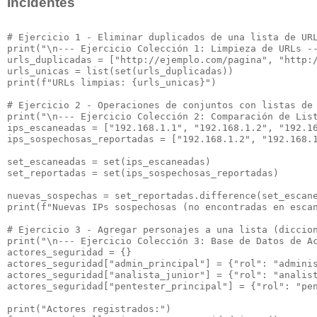
Incidentes
# Ejercicio 1 - Eliminar duplicados de una lista de URL
print("\n--- Ejercicio Colección 1: Limpieza de URLs --
urls_duplicadas = ["http://ejemplo.com/pagina", "http:/
urls_unicas = list(set(urls_duplicadas))

print(f"URLs limpias: {urls_unicas}")

# Ejercicio 2 - Operaciones de conjuntos con listas de 
print("\n--- Ejercicio Colección 2: Comparación de List
ips_escaneadas = ["192.168.1.1", "192.168.1.2", "192.16
ips_sospechosas_reportadas = ["192.168.1.2", "192.168.1
set_escaneadas = set(ips_escaneadas)

set_reportadas = set(ips_sospechosas_reportadas)

nuevas_sospechas = set_reportadas.difference(set_escane
print(f"Nuevas IPs sospechosas (no encontradas en escan
# Ejercicio 3 - Agregar personajes a una lista (diccion
print("\n--- Ejercicio Colección 3: Base de Datos de Ac
actores_seguridad = {}

actores_seguridad["admin_principal"] = {"rol": "adminis
actores_seguridad["analista_junior"] = {"rol": "analist
actores_seguridad["pentester_principal"] = {"rol": "pen
print("Actores registrados:")
