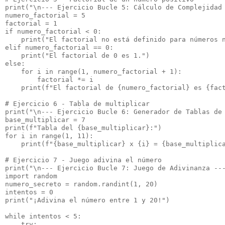
print("\n--- Ejercicio Bucle 5: Cálculo de Complejidad 
numero_factorial = 5

factorial = 1

if numero_factorial < 0:

    print("El factorial no está definido para números n
elif numero_factorial == 0:

    print("El factorial de 0 es 1.")

else:

    for i in range(1, numero_factorial + 1):

        factorial *= i

    print(f"El factorial de {numero_factorial} es {fact
# Ejercicio 6 - Tabla de multiplicar

print("\n--- Ejercicio Bucle 6: Generador de Tablas de 
base_multiplicar = 7

print(f"Tabla del {base_multiplicar}:")

for i in range(1, 11):

    print(f"{base_multiplicar} x {i} = {base_multiplica
# Ejercicio 7 - Juego adivina el número

print("\n--- Ejercicio Bucle 7: Juego de Adivinanza ---
import random

numero_secreto = random.randint(1, 20)

intentos = 0

print("¡Adivina el número entre 1 y 20!")

while intentos < 5:

    try:
