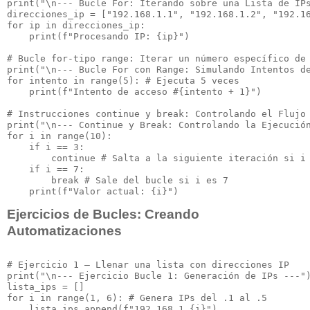
print("\n--- Bucle For: Iterando sobre una Lista de IPs
direcciones_ip = ["192.168.1.1", "192.168.1.2", "192.16
for ip in direcciones_ip:

    print(f"Procesando IP: {ip}")

# Bucle for-tipo range: Iterar un número específico de 
print("\n--- Bucle For con Range: Simulando Intentos de
for intento in range(5): # Ejecuta 5 veces

    print(f"Intento de acceso #{intento + 1}")

# Instrucciones continue y break: Controlando el Flujo 
print("\n--- Continue y Break: Controlando la Ejecución
for i in range(10):

    if i == 3:

        continue # Salta a la siguiente iteración si i 
    if i == 7:

        break # Sale del bucle si i es 7

Ejercicios de Bucles: Creando
Automatizaciones
# Ejercicio 1 – Llenar una lista con direcciones IP

print("\n--- Ejercicio Bucle 1: Generación de IPs ---")
lista_ips = []

for i in range(1, 6): # Genera IPs del .1 al .5

    lista_ips.append(f"192.168.1.{i}")
