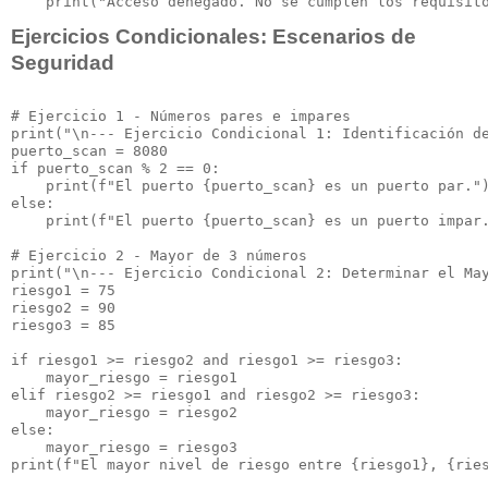
Ejercicios Condicionales: Escenarios de
Seguridad
# Ejercicio 1 - Números pares e impares

print("\n--- Ejercicio Condicional 1: Identificación de
puerto_scan = 8080

if puerto_scan % 2 == 0:

    print(f"El puerto {puerto_scan} es un puerto par.")
else:

    print(f"El puerto {puerto_scan} es un puerto impar.
# Ejercicio 2 - Mayor de 3 números

print("\n--- Ejercicio Condicional 2: Determinar el May
riesgo1 = 75

riesgo2 = 90

riesgo3 = 85

if riesgo1 >= riesgo2 and riesgo1 >= riesgo3:

    mayor_riesgo = riesgo1

elif riesgo2 >= riesgo1 and riesgo2 >= riesgo3:

    mayor_riesgo = riesgo2

else:

    mayor_riesgo = riesgo3

print(f"El mayor nivel de riesgo entre {riesgo1}, {ries