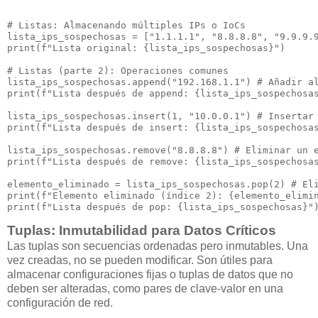
# Listas: Almacenando múltiples IPs o IoCs

lista_ips_sospechosas = ["1.1.1.1", "8.8.8.8", "9.9.9.9
print(f"Lista original: {lista_ips_sospechosas}")

# Listas (parte 2): Operaciones comunes

lista_ips_sospechosas.append("192.168.1.1") # Añadir al
print(f"Lista después de append: {lista_ips_sospechosas
lista_ips_sospechosas.insert(1, "10.0.0.1") # Insertar 
print(f"Lista después de insert: {lista_ips_sospechosas
lista_ips_sospechosas.remove("8.8.8.8") # Eliminar un e
print(f"Lista después de remove: {lista_ips_sospechosas
elemento_eliminado = lista_ips_sospechosas.pop(2) # Eli
print(f"Elemento eliminado (índice 2): {elemento_elimin
Tuplas: Inmutabilidad para Datos Críticos
Las tuplas son secuencias ordenadas pero inmutables. Una
vez creadas, no se pueden modificar. Son útiles para
almacenar configuraciones fijas o tuplas de datos que no
deben ser alteradas, como pares de clave-valor en una
configuración de red.