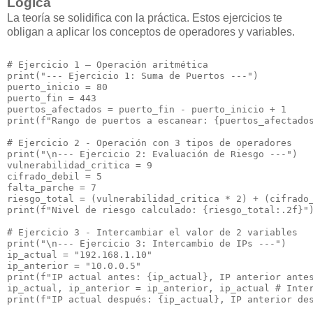
Lógica
La teoría se solidifica con la práctica. Estos ejercicios te
obligan a aplicar los conceptos de operadores y variables.
# Ejercicio 1 – Operación aritmética

print("--- Ejercicio 1: Suma de Puertos ---")

puerto_inicio = 80

puerto_fin = 443

puertos_afectados = puerto_fin - puerto_inicio + 1

print(f"Rango de puertos a escanear: {puertos_afectados
# Ejercicio 2 - Operación con 3 tipos de operadores

print("\n--- Ejercicio 2: Evaluación de Riesgo ---")

vulnerabilidad_critica = 9

cifrado_debil = 5

falta_parche = 7

riesgo_total = (vulnerabilidad_critica * 2) + (cifrado_
print(f"Nivel de riesgo calculado: {riesgo_total:.2f}")
# Ejercicio 3 - Intercambiar el valor de 2 variables

print("\n--- Ejercicio 3: Intercambio de IPs ---")

ip_actual = "192.168.1.10"

ip_anterior = "10.0.0.5"

print(f"IP actual antes: {ip_actual}, IP anterior antes
ip_actual, ip_anterior = ip_anterior, ip_actual # Inter
print(f"IP actual después: {ip_actual}, IP anterior des