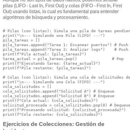
pilas (LIFO - Last In, First Out) y colas (FIFO - First In, First
Out) usando listas, lo cual es fundamental para entender
algoritmos de búsqueda y procesamiento.
# Pilas (con listas): Simula una pila de tareas pendien
print("\n--- Simulando una Pila (LIFO) ---")

pila_tareas = []

pila_tareas.append("Tarea 1: Escanear puertos") # Push

pila_tareas.append("Tarea 2: Analizar logs")    # Push

print(f"Pila actual: {pila_tareas}")

tarea_actual = pila_tareas.pop()               # Pop

print(f"Ejecutando tarea: {tarea_actual}")

print(f"Pila restante: {pila_tareas}")

# Colas (con listas): Simula una cola de solicitudes de
print("\n--- Simulando una Cola (FIFO) ---")

cola_solicitudes = []

cola_solicitudes.append("Solicitud A") # Enqueue

cola_solicitudes.append("Solicitud B") # Enqueue

print(f"Cola actual: {cola_solicitudes}")

solicitud_procesada = cola_solicitudes.pop(0) # Dequeue
print(f"Procesando solicitud: {solicitud_procesada}")

Ejercicios de Colecciones: Gestión de