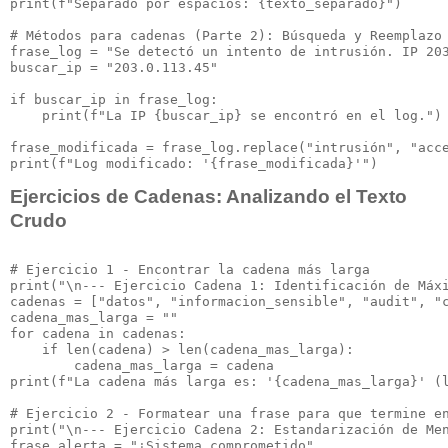
print(f"Separado por espacios: {texto_separado}")

# Métodos para cadenas (Parte 2): Búsqueda y Reemplazo

frase_log = "Se detectó un intento de intrusión. IP 203
buscar_ip = "203.0.113.45"

if buscar_ip in frase_log:

    print(f"La IP {buscar_ip} se encontró en el log.")

frase_modificada = frase_log.replace("intrusión", "acce
Ejercicios de Cadenas: Analizando el Texto
Crudo
# Ejercicio 1 - Encontrar la cadena más larga

print("\n--- Ejercicio Cadena 1: Identificación de Máxi
cadenas = ["datos", "informacion_sensible", "audit", "c
cadena_mas_larga = ""

for cadena in cadenas:

    if len(cadena) > len(cadena_mas_larga):

        cadena_mas_larga = cadena

print(f"La cadena más larga es: '{cadena_mas_larga}' (l
# Ejercicio 2 - Formatear una frase para que termine en
print("\n--- Ejercicio Cadena 2: Estandarización de Men
frase_alerta = "¡Sistema comprometido"
