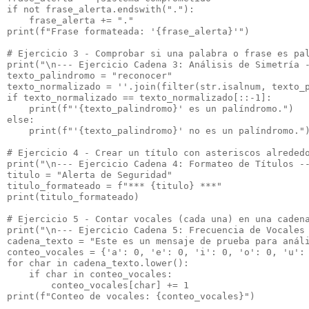
if not frase_alerta.endswith("."):

    frase_alerta += "."

print(f"Frase formateada: '{frase_alerta}'")

# Ejercicio 3 - Comprobar si una palabra o frase es pal
print("\n--- Ejercicio Cadena 3: Análisis de Simetría -
texto_palindromo = "reconocer"

texto_normalizado = ''.join(filter(str.isalnum, texto_p
if texto_normalizado == texto_normalizado[::-1]:

    print(f"'{texto_palindromo}' es un palíndromo.")

else:

    print(f"'{texto_palindromo}' no es un palíndromo.")
# Ejercicio 4 - Crear un título con asteriscos alrededo
print("\n--- Ejercicio Cadena 4: Formateo de Títulos --
titulo = "Alerta de Seguridad"

titulo_formateado = f"*** {titulo} ***"

print(titulo_formateado)

# Ejercicio 5 - Contar vocales (cada una) en una cadena
print("\n--- Ejercicio Cadena 5: Frecuencia de Vocales 
cadena_texto = "Este es un mensaje de prueba para análi
conteo_vocales = {'a': 0, 'e': 0, 'i': 0, 'o': 0, 'u': 
for char in cadena_texto.lower():

    if char in conteo_vocales:

        conteo_vocales[char] += 1
