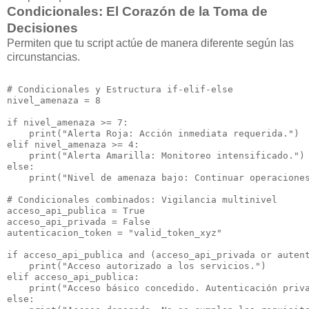
Condicionales: El Corazón de la Toma de
Decisiones
Permiten que tu script actúe de manera diferente según las
circunstancias.
# Condicionales y Estructura if-elif-else

nivel_amenaza = 8

if nivel_amenaza >= 7:

    print("Alerta Roja: Acción inmediata requerida.")

elif nivel_amenaza >= 4:

    print("Alerta Amarilla: Monitoreo intensificado.")

else:

    print("Nivel de amenaza bajo: Continuar operaciones
# Condicionales combinados: Vigilancia multinivel

acceso_api_publica = True

acceso_api_privada = False

autenticacion_token = "valid_token_xyz"

if acceso_api_publica and (acceso_api_privada or autent
    print("Acceso autorizado a los servicios.")

elif acceso_api_publica:

    print("Acceso básico concedido. Autenticación priva
else:
