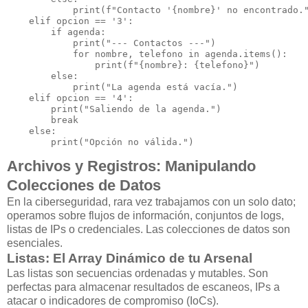
            print(f"Contacto '{nombre}' no encontrado."
    elif opcion == '3':

        if agenda:

            print("--- Contactos ---")

            for nombre, telefono in agenda.items():

                print(f"{nombre}: {telefono}")

        else:

            print("La agenda está vacía.")

    elif opcion == '4':

        print("Saliendo de la agenda.")

        break

    else:

Archivos y Registros: Manipulando
Colecciones de Datos
En la ciberseguridad, rara vez trabajamos con un solo dato;
operamos sobre flujos de información, conjuntos de logs,
listas de IPs o credenciales. Las colecciones de datos son
esenciales.
Listas: El Array Dinámico de tu Arsenal
Las listas son secuencias ordenadas y mutables. Son
perfectas para almacenar resultados de escaneos, IPs a
atacar o indicadores de compromiso (IoCs).