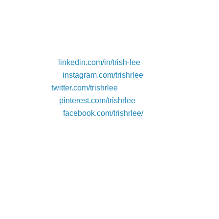
enfrentaste al implementar estas estrategias. El intercambio
de información en el debriefing es vital para refinar nuestras
tácticas. Deja tus comentarios abajo.
Recursos Adicionales de Conexión Social:
LinkedIn:
linkedin.com/in/trish-lee
Instagram:
instagram.com/trishrlee
Twitter:
twitter.com/trishrlee
Pinterest:
pinterest.com/trishrlee
Facebook:
facebook.com/trishrlee/
, "headline": "Dominando la Recuperación de Cuentas de
Instagram Hacked: Guía Definitiva y Protocolos de
Seguridad Post-Incidente (2023-2024)", "description":
"Aprende a recuperar tu cuenta de Instagram hackeada y a
asegurar tu perfil contra futuros ataques. Guía paso a paso
con estrategias de ciberseguridad actualizadas.", "author": {
"@type": "Person", "name": "The Cha0smagick", "url":
"URL_DEL_PERFIL_DEL_AUTOR_AQUI" }, "publisher": {
"@type": "Organization", "name": "Sectemple", "logo": {
"@type": "ImageObject", "url": "URL_DEL_LOGO_AQUI" } },