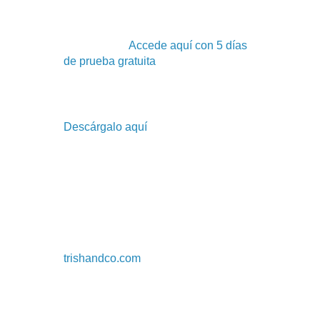
Shortform App:
Resúmenes de
libros y artículos para acelerar el
aprendizaje.
Accede aquí con 5 días
de prueba gratuita
.
E-book Gratuito:
"Cómo salir de tu
bloqueo hoy" para superar la
procrastinación y la inercia.
Descárgalo aquí
.
Libros sobre Alimentación
Emocional:
"The Path To Emotional
Eating Freedom" para dominio
emocional. Disponible en Amazon.
Servicios de Asesoramiento
Profesional:
Para propósito de vida,
carrera y confianza. Visita
trishandco.com
.
Análisis Comparativo: Estrategias de
Recuperación