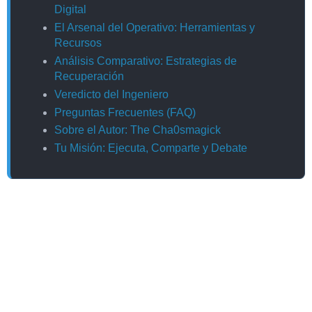
Digital
El Arsenal del Operativo: Herramientas y
Recursos
Análisis Comparativo: Estrategias de
Recuperación
Veredicto del Ingeniero
Preguntas Frecuentes (FAQ)
Sobre el Autor: The Cha0smagick
Tu Misión: Ejecuta, Comparte y Debate
Operación: El Ataque
En el intrincado mundo digital, ninguna fortaleza es
inexpugnable. Recientemente, mi propia cuenta de
Instagram fue infiltrada por un sindicato con base en
Turquía. Lo que siguió fue una táctica de guerra psicológica
clásica: chantaje. Me exigieron un pago para devolverme el
acceso a mi perfil. Esta experiencia, aunque estresante, se