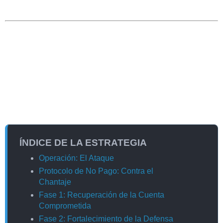
Advertencia Ética: La información proporcionada en
este dossier está destinada únicamente a fines
educativos y de recuperación de cuentas propias.
Intentar acceder o recuperar cuentas ajenas sin
autorización explícita es ilegal y puede acarrear
consecuencias legales graves. Utilice estas técnicas de
manera responsable y ética.
ÍNDICE DE LA ESTRATEGIA
Operación: El Ataque
Protocolo de No Pago: Contra el
Chantaje
Fase 1: Recuperación de la Cuenta
Comprometida
Fase 2: Fortalecimiento de la Defensa