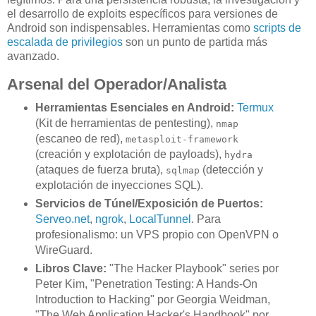
el desarrollo de exploits específicos para versiones de
Android son indispensables. Herramientas como
scripts de
escalada de privilegios
son un punto de partida más
avanzado.
Arsenal del Operador/Analista
Herramientas Esenciales en Android:
Termux
(Kit de herramientas de pentesting),
nmap
(escaneo de red),
metasploit-framework
(creación y explotación de payloads),
hydra
(ataques de fuerza bruta),
(detección y
sqlmap
explotación de inyecciones SQL).
Servicios de Túnel/Exposición de Puertos:
Serveo.net
,
ngrok
,
LocalTunnel
. Para
profesionalismo: un VPS propio con OpenVPN o
WireGuard.
Libros Clave:
"The Hacker Playbook" series por
Peter Kim, "Penetration Testing: A Hands-On
Introduction to Hacking" por Georgia Weidman,
"The Web Application Hacker's Handbook" por