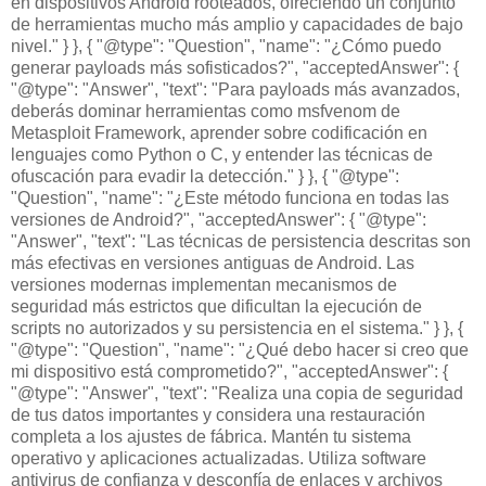
en dispositivos Android rooteados, ofreciendo un conjunto
de herramientas mucho más amplio y capacidades de bajo
nivel." } }, { "@type": "Question", "name": "¿Cómo puedo
generar payloads más sofisticados?", "acceptedAnswer": {
"@type": "Answer", "text": "Para payloads más avanzados,
deberás dominar herramientas como msfvenom de
Metasploit Framework, aprender sobre codificación en
lenguajes como Python o C, y entender las técnicas de
ofuscación para evadir la detección." } }, { "@type":
"Question", "name": "¿Este método funciona en todas las
versiones de Android?", "acceptedAnswer": { "@type":
"Answer", "text": "Las técnicas de persistencia descritas son
más efectivas en versiones antiguas de Android. Las
versiones modernas implementan mecanismos de
seguridad más estrictos que dificultan la ejecución de
scripts no autorizados y su persistencia en el sistema." } }, {
"@type": "Question", "name": "¿Qué debo hacer si creo que
mi dispositivo está comprometido?", "acceptedAnswer": {
"@type": "Answer", "text": "Realiza una copia de seguridad
de tus datos importantes y considera una restauración
completa a los ajustes de fábrica. Mantén tu sistema
operativo y aplicaciones actualizadas. Utiliza software
antivirus de confianza y desconfía de enlaces y archivos