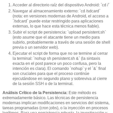
Acceder al directorio raíz del dispositivo Android: `cd /`
Navegar al almacenamiento externo: `cd /sdcard`
(nota: en versiones modernas de Android, el acceso a
`/sdcard` puede estar restringido para aplicaciones
externas, lo que hace esta técnica menos fiable).
Subir el script de persistencia: `upload persistent.sh`
(esto asume que el atacante tiene un medio para
subirlo, probablemente a través de una sesión de shell
previa o un servidor web).
Ejecutar el script de forma que no se termine al cerrar
la terminal: `nohup sh persistent.sh &` (la sintaxis
exacta en el post parece un poco confusa, pero la
intención es clara). El comando `nohup` y el `&` final
son cruciales para que el proceso continúe
ejecutándose en segundo plano y sobreviva al cierre
de la sesión SSH o de la terminal.
Análisis Crítico de la Persistencia:
Este método es
extremadamente básico. Las técnicas de persistencia
modernas implican modificaciones en servicios del sistema,
tareas programadas (cron jobs), o la inyección en procesos
legítimos. Para una persistencia robusta, la investigación y