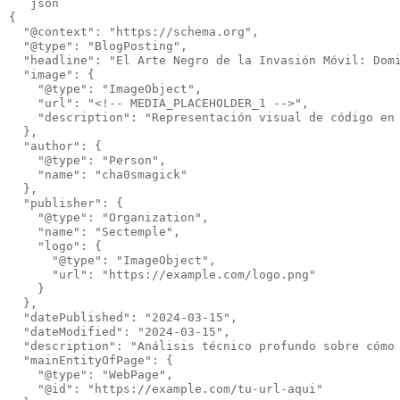
```json

{

  "@context": "https://schema.org",

  "@type": "BlogPosting",

  "headline": "El Arte Negro de la Invasión Móvil: Domi
  "image": {

    "@type": "ImageObject",

    "url": "<!-- MEDIA_PLACEHOLDER_1 -->",

    "description": "Representación visual de código en 
  },

  "author": {

    "@type": "Person",

    "name": "cha0smagick"

  },

  "publisher": {

    "@type": "Organization",

    "name": "Sectemple",

    "logo": {

      "@type": "ImageObject",

      "url": "https://example.com/logo.png"

    }

  },

  "datePublished": "2024-03-15",

  "dateModified": "2024-03-15",

  "description": "Análisis técnico profundo sobre cómo 
  "mainEntityOfPage": {

    "@type": "WebPage",

    "@id": "https://example.com/tu-url-aqui"
