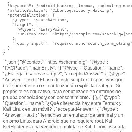
  },

  "keywords": "android hacking, termux, pentesting movi
  "articleSection": "Ciberseguridad y Hacking",

  "potentialAction": {

    "@type": "SearchAction",

    "target": {

      "@type": "EntryPoint",

      "urlTemplate": "https://example.com/search?q={sea
    },

    "'query-input'": "required name=search_term_string"
  }

}
```json { "@context": "https://schema.org", "@type":
"FAQPage", "mainEntity": [ { "@type": "Question", "name":
"¿Es legal usar este script?", "acceptedAnswer": { "@type":
"Answer", "text": "El uso de este script en dispositivos que
no te pertenecen o sin autorización explícita es ilegal. Su
propósito es educativo, para ser utilizado en entornos de
prueba controlados y con consentimiento." } }, { "@type":
"Question", "name": "¿Qué diferencia hay entre Termux y
Kali Linux en un móvil?", "acceptedAnswer": { "@type":
"Answer", "text": "Termux es un emulador de terminal y un
entorno Linux para Android que no requiere root. Kali
NetHunter es una versión completa de Kali Linux instalada