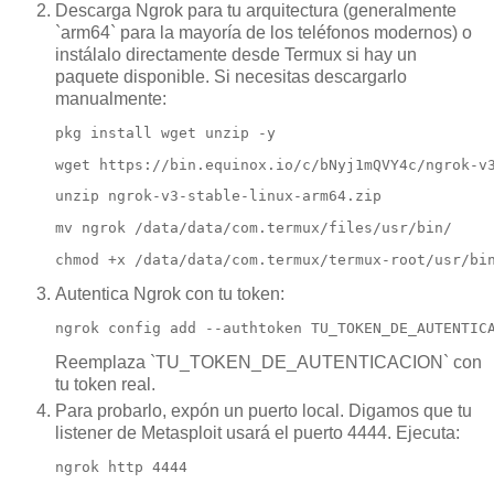
Descarga Ngrok para tu arquitectura (generalmente
`arm64` para la mayoría de los teléfonos modernos) o
instálalo directamente desde Termux si hay un
paquete disponible. Si necesitas descargarlo
manualmente:
pkg install wget unzip -y
wget https://bin.equinox.io/c/bNyj1mQVY4c/ngrok-v
unzip ngrok-v3-stable-linux-arm64.zip
mv ngrok /data/data/com.termux/files/usr/bin/
chmod +x /data/data/com.termux/termux-root/usr/bi
Autentica Ngrok con tu token:
ngrok config add --authtoken TU_TOKEN_DE_AUTENTIC
Reemplaza `TU_TOKEN_DE_AUTENTICACION` con
tu token real.
Para probarlo, expón un puerto local. Digamos que tu
listener de Metasploit usará el puerto 4444. Ejecuta:
ngrok http 4444